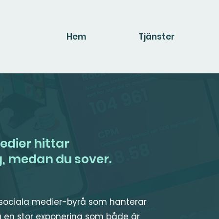
Hem
Tjänster
edier hittar
g, medan du sover.
n sociala medier-byrå som hanterar
u en stor exponering som både är