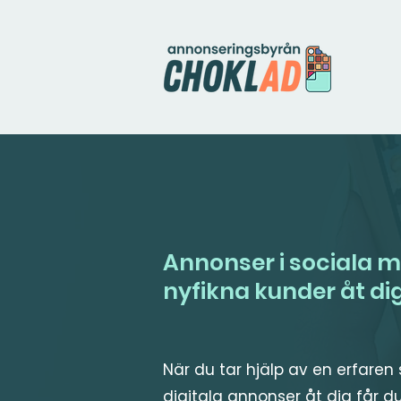
Annonser i sociala m
nyfikna kunder åt di
När du tar hjälp av en erfare
digitala annonser åt dig
får d