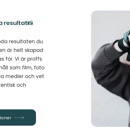
a resultat📸
oda resultaten du
den är helt skapad
 för. Vi är proffs
åll som film, foto
ala medier och vet
tentisk och
ioner